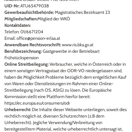
UID-Nr:
 ATU65479038
Gewerbeaufsichtbehörde:
 Magistratisches Bezirksamt 23
Mitgliedschaften:
Mitglied der WKÖ
Kontaktdaten:
Telefon: 01/6671204
Email: 
office@pension-erlaa.at
Anwendbare Rechtsvorschrift:
www.ris.bka.gv.at
Berufsbezeichnung:
 Gastgewerbe in der Betriebsart 
Frühstückspension
Online Streitbeilegung:
 Verbraucher, welche in Österreich oder in 
einem sonstigen Vertragsstaat der ODR-VO niedergelassen sind, 
haben die Möglichkeit Probleme bezüglich dem entgeltlichen Kauf 
von Waren oder Dienstleistungen im Rahmen einer Online-
Streitbeilegung (nach OS, AStG) zu lösen. Die Europäische 
Kommission stellt eine Plattform hierfür bereit: 
https://ec.europa.eu/consumers/odr
Urheberrecht:
 Die Inhalte dieser Webseite unterliegen, soweit dies 
rechtlich möglich ist, diversen Schutzrechten (z.B dem 
Urheberrecht). Jegliche Verwendung/Verbreitung von 
bereitgestelltem Material, welche urheberrechtlich untersagt ist, 