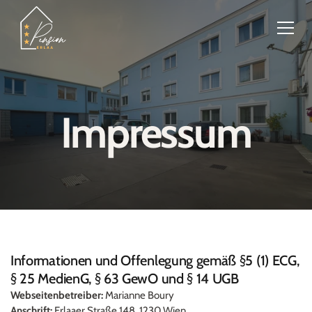
Home
Impressum
Zimmer
Über uns
Kontakt & Anreise
Events
Frühstück
Informationen und Offenlegung gemäß §5 (1) ECG, 
§ 25 MedienG, § 63 GewO und § 14 UGB
Webseitenbetreiber:
 Marianne Boury
Anschrift:
 Erlaaer Straße 148, 1230 Wien