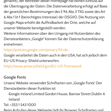
genannt), der Betreiber dieser Homepage hat keinen Einfluss auf 
die Übertragung der Daten. Die Datenverarbeitung erfolgt auf Basis 
der gesetzlichen Bestimmungen des § 96 Abs 3 TKG sowie des Art 
6 Abs 1 lit f (berechtigtes Interesse) der DSGVO. Die Nutzung von 
Google Maps erhöht die Auffindbarkeit der Orte, welche auf 
unserer Webseite bereitgestellt werden.
Weitere Informationen über den Umgang mit Nutzerdaten des 
Diensteanbieters „Google“ können Sie der Datenschutzerklärung 
entnehmen:
https://policies.google.com/privacy?hl=de 
.
Google verarbeitet die Daten auch in den USA, hat sich jedoch dem 
EU-US Privacy-Shield unterworfen.
https://www.privacyshield.gov/EU-US-Framework
Google Fonts
Unsere Website verwendet Schriftarten von „Google Fonts“. Der 
Dienstanbieter dieser Funktion ist:
Google Ireland Limited Gordon House, Barrow Street Dublin 4. 
Ireland
Tel: +353 1 543 1000
Beim Aufrufen dieser Webseite lädt Ihr Browser Schriftarten und 